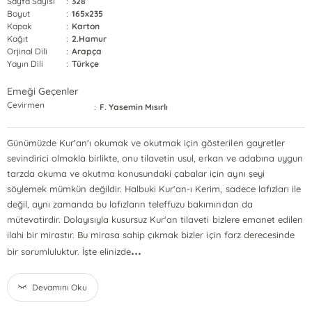
Sayfa Sayısı
:
328
Boyut
:
165x235
Kapak
:
Karton
Kağıt
:
2.Hamur
Orjinal Dili
:
Arapça
Yayın Dili
:
Türkçe
Emeği Geçenler
Çevirmen
:
F. Yasemin Mısırlı
Günümüzde Kur'an'ı okumak ve okutmak için gösterilen gayretler
sevindirici olmakla birlikte, onu tilavetin usul, erkan ve adabına uygun
tarzda okuma ve okutma konusundaki çabalar için aynı şeyi
söylemek mümkün değildir. Halbuki Kur'an-ı Kerim, sadece lafızları ile
değil, aynı zamanda bu lafızların teleffuzu bakımından da
mütevatirdir. Dolayısıyla kusursuz Kur'an tilaveti bizlere emanet edilen
ilahi bir mirastır. Bu mirasa sahip çıkmak bizler için farz derecesinde
...
bir sorumluluktur. İşte elinizde
Devamını Oku