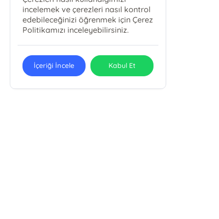
incelemek ve çerezleri nasıl kontrol
edebileceğinizi öğrenmek için Çerez
Politikamızı inceleyebilirsiniz.
İçeriği İncele
Kabul Et
GURABA YAYINLARI SANAYİ VE
TİCARET
Guraba Yayınları