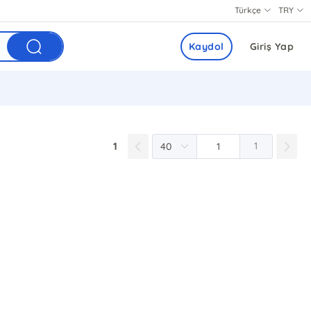
Türkçe
TRY
Kaydol
Giriş Yap
1
1