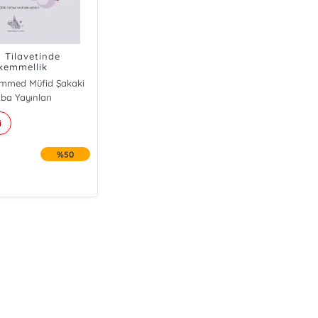
 Tilavetinde
kemmellik
mmed Müfid Şakaki
ba Yayınları
i
%50