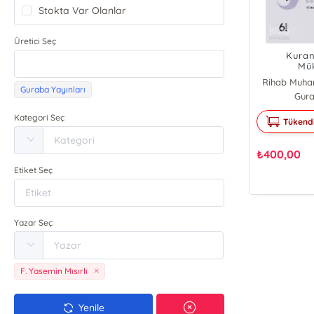
Stokta Var Olanlar
Üretici Seç
Kuran
Mü
Rihab Muha
Guraba Yayınları
Gura
Kategori Seç
Tükend
₺
400,00
Etiket Seç
Yazar Seç
F. Yasemin Mısırlı
Yenile