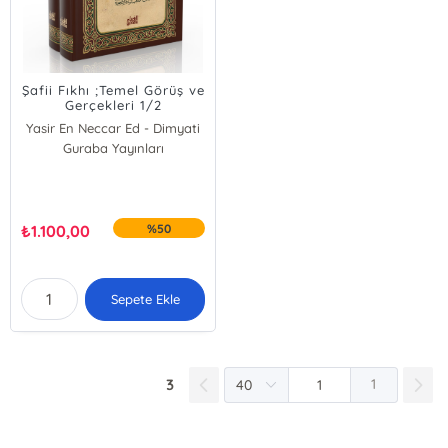
Şafii Fıkhı ;Temel Görüş ve
Gerçekleri 1/2
Yasir En Neccar Ed - Dimyati
Guraba Yayınları
₺
1.100,00
%50
Sepete Ekle
3
1