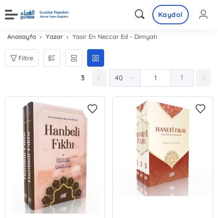
Kaydol
Anasayfa
Yazar
Yasir En Neccar Ed - Dimyati
Filtre
3
1