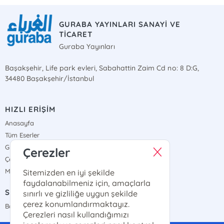
GURABA YAYINLARI SANAYİ VE
TİCARET
Guraba Yayınları
Başakşehir, Life park evleri, Sabahattin Zaim Cd no: 8 D:G,
34480 Başakşehir/İstanbul
HIZLI ERİŞİM
Anasayfa
Tüm Eserler
Gizlilik Sözleşmesi
Çerezler
Çerez Politikası
Mesafeli Satış Sözleşmesi
Sitemizden en iyi şekilde
faydalanabilmeniz için, amaçlarla
SATIŞ NOKTALARIMIZ
sınırlı ve gizliliğe uygun şekilde
çerez konumlandırmaktayız.
Bayi Haritamız
Çerezleri nasıl kullandığımızı