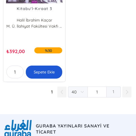
Kitabu'l-Kıraat 3
Halil İbrahim Kaçar
Wael Shawky Abdelmaged Hosin
M. Ü. İlahiyat Fakültesi Vakfı Yayınları
₺
392,00
%30
Sepete Ekle
1
1
GURABA YAYINLARI SANAYİ VE
TİCARET