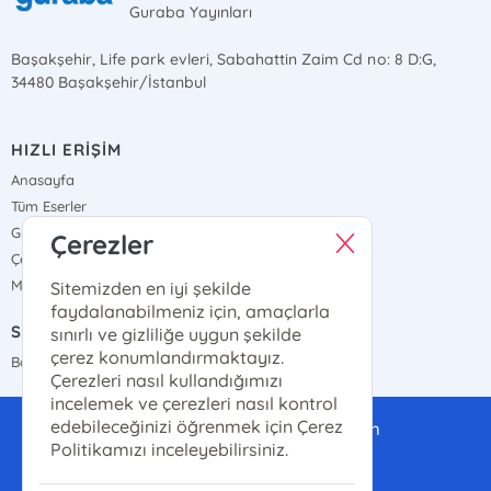
Guraba Yayınları
Başakşehir, Life park evleri, Sabahattin Zaim Cd no: 8 D:G,
34480 Başakşehir/İstanbul
HIZLI ERİŞİM
Anasayfa
Tüm Eserler
Gizlilik Sözleşmesi
Çerezler
Çerez Politikası
Mesafeli Satış Sözleşmesi
Sitemizden en iyi şekilde
faydalanabilmeniz için, amaçlarla
SATIŞ NOKTALARIMIZ
sınırlı ve gizliliğe uygun şekilde
çerez konumlandırmaktayız.
Bayi Haritamız
Çerezleri nasıl kullandığımızı
incelemek ve çerezleri nasıl kontrol
edebileceğinizi öğrenmek için Çerez
gurabayayinlari@gmail.com
Politikamızı inceleyebilirsiniz.
0(507)-286-14-14