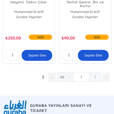
Hayatın Tadını Çıkar
Tevhid Gemisi; Bin ve
Kurtul
Muhammed El-Arifî
Muhammed El-Arifî
Guraba Yayınları
Guraba Yayınları
₺
250,00
%50
₺
90,00
%50
Sepete Ekle
Sepete Ekle
2
1
GURABA YAYINLARI SANAYİ VE
TİCARET