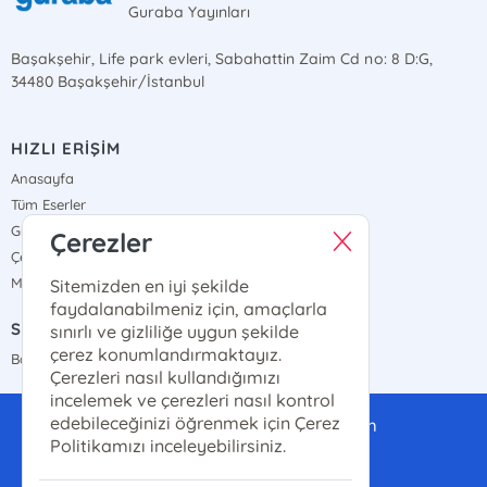
Guraba Yayınları
Başakşehir, Life park evleri, Sabahattin Zaim Cd no: 8 D:G,
34480 Başakşehir/İstanbul
HIZLI ERİŞİM
Anasayfa
Tüm Eserler
Gizlilik Sözleşmesi
Çerezler
Çerez Politikası
Mesafeli Satış Sözleşmesi
Sitemizden en iyi şekilde
faydalanabilmeniz için, amaçlarla
SATIŞ NOKTALARIMIZ
sınırlı ve gizliliğe uygun şekilde
çerez konumlandırmaktayız.
Bayi Haritamız
Çerezleri nasıl kullandığımızı
incelemek ve çerezleri nasıl kontrol
edebileceğinizi öğrenmek için Çerez
gurabayayinlari@gmail.com
Politikamızı inceleyebilirsiniz.
0(507)-286-14-14