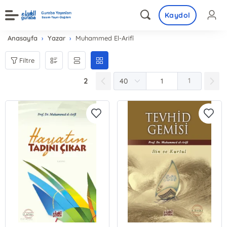
Kaydol
Anasayfa
Yazar
Muhammed El-Arifî
Filtre
2
1