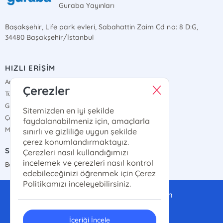
Guraba Yayınları
Başakşehir, Life park evleri, Sabahattin Zaim Cd no: 8 D:G,
34480 Başakşehir/İstanbul
HIZLI ERİŞİM
Anasayfa
Çerezler
Tüm Eserler
Gizlilik Sözleşmesi
Sitemizden en iyi şekilde
Çerez Politikası
faydalanabilmeniz için, amaçlarla
Mesafeli Satış Sözleşmesi
sınırlı ve gizliliğe uygun şekilde
çerez konumlandırmaktayız.
SATIŞ NOKTALARIMIZ
Çerezleri nasıl kullandığımızı
incelemek ve çerezleri nasıl kontrol
Bayi Haritamız
edebileceğinizi öğrenmek için Çerez
Politikamızı inceleyebilirsiniz.
gurabayayinlari@gmail.com
0(507)-286-14-14
İçeriği İncele