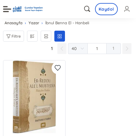
Kaydol
Anasayfa
Yazar
İbnul Benna El - Hanbeli
Filtre
1
1