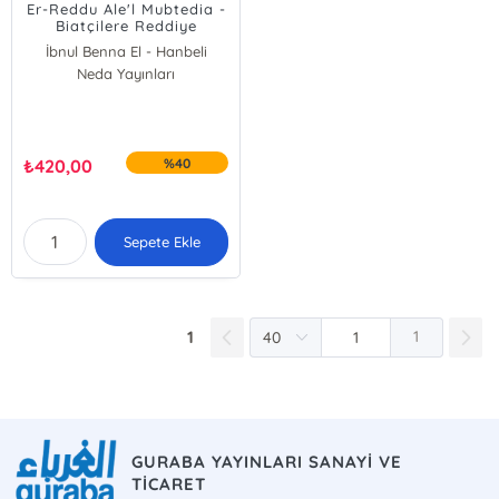
Er-Reddu Ale'l Mubtedia -
Biatçilere Reddiye
İbnul Benna El - Hanbeli
Neda Yayınları
₺
420,00
%40
Sepete Ekle
1
1
GURABA YAYINLARI SANAYİ VE
TİCARET