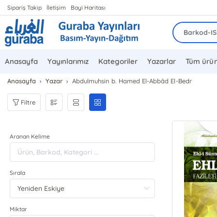
Sipariş Takip
İletişim
Bayi Haritası
Anasayfa
Yayınlarımız
Kategoriler
Yazarlar
Tüm ürün
Anasayfa
Yazar
Abdulmuhsin b. Hamed El-Abbâd El-Bedr
Filtre
Aranan Kelime
Sırala
Miktar