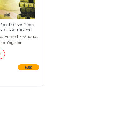
 Fazileti ve Yüce
Ehli Sünnet vel
aate Göre
Abdulmuhsin b. Hamed El-Abbâd El-Bedr
ba Yayınları
i
%50