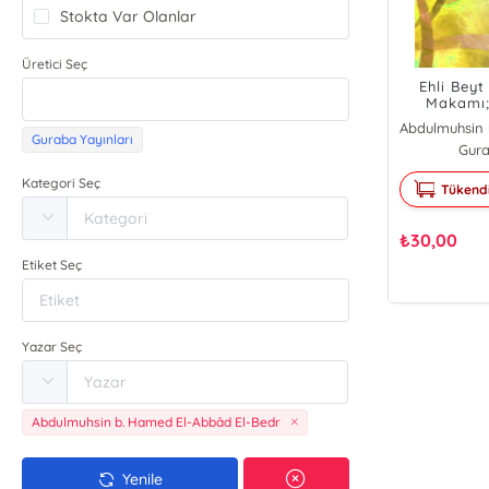
Stokta Var Olanlar
Üretici Seç
Ehli Beyt
Makamı;
Cem
Guraba Yayınları
Gura
Kategori Seç
Tükend
₺
30,00
Etiket Seç
Yazar Seç
Abdulmuhsin b. Hamed El-Abbâd El-Bedr
Yenile