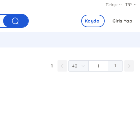
Türkçe
TRY
Kaydol
Giriş Yap
1
1