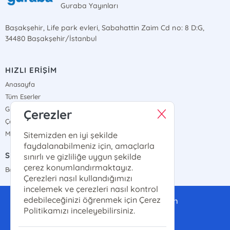
Guraba Yayınları
Başakşehir, Life park evleri, Sabahattin Zaim Cd no: 8 D:G,
34480 Başakşehir/İstanbul
HIZLI ERİŞİM
Anasayfa
Tüm Eserler
Gizlilik Sözleşmesi
Çerezler
Çerez Politikası
Mesafeli Satış Sözleşmesi
Sitemizden en iyi şekilde
faydalanabilmeniz için, amaçlarla
SATIŞ NOKTALARIMIZ
sınırlı ve gizliliğe uygun şekilde
çerez konumlandırmaktayız.
Bayi Haritamız
Çerezleri nasıl kullandığımızı
incelemek ve çerezleri nasıl kontrol
edebileceğinizi öğrenmek için Çerez
gurabayayinlari@gmail.com
Politikamızı inceleyebilirsiniz.
0(507)-286-14-14