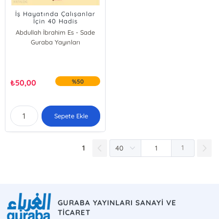
İş Hayatında Çalışanlar
İçin 40 Hadis
Abdullah İbrahim Es - Sade
Guraba Yayınları
₺
50,00
%50
Sepete Ekle
1
1
GURABA YAYINLARI SANAYİ VE
TİCARET