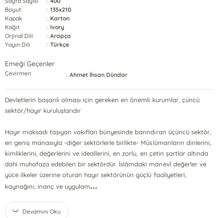
Sayfa Sayısı
:
400
Boyut
:
135x210
Kapak
:
Karton
Kağıt
:
Ivory
Orjinal Dili
:
Arapça
Yayın Dili
:
Türkçe
Emeği Geçenler
Çevirmen
:
Ahmet İhsan Dündar
Devletlerin başarılı olması için gereken en önemli kurumlar, çüncü
sektör/hayır kuruluşlarıdır
Hayır maksadı taşıyan vakıfları bünyesinde barındıran üçüncü sektör,
en geniş manasıyla -diğer sektörlerle birlikte- Müslümanların dinlerini,
kimliklerini, değerlerini ve ideallerini, en zorlu, en çetin şartlar altında
dahi muhafaza edebilen bir sektördür. İslâmdaki manevî değerler ve
yüce ilkeler üzerine oturan hayır sektörünün güçlü faaliyetleri,
...
kaynağını; inanç ve uygulam
Devamını Oku