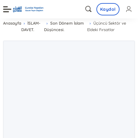
Kaydol
Anasayfa
İSLAM-
Son Dönem İslam
Üçüncü Sektör ve
DAVET.
Düşüncesi.
Eldeki Fırsatlar