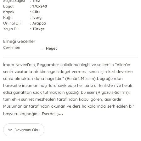
Sayfa Sayısı
:
1152
Boyut
:
170x240
Kapak
:
Ciltli
Kağıt
:
Ivory
Orjinal Dili
:
Arapça
Yayın Dili
:
Türkçe
Emeği Geçenler
Çevirmen
:
Heyet
İmam Nevevi’nin, Peygamber sallallahu aleyhi ve sellem’in “Allah’ın
senin vasıtanla bir kimseye hidayet vermesi, senin için kızıl develere
sahip olmaktan daha hayırlıdır.” (Buhârî, Müslim) buyruğundan
hareketle insanları hayırlara sevk edip her türlü çirkinlikten ve helak
edici günahtan uzak tutmak için yazdığı bu eser (Riyâzu’s-Sâlihîn);
tüm ehl-i sünnet mezhepleri tarafından kabul gören, asırlardır
Müslümanlar tarafından okunan ve ders halkalarında şerh edilen bir
...
başvuru kaynağıdır. Eserde; ş
Devamını Oku