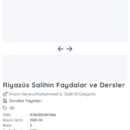
Riyazüs Salihin Faydalar ve Dersler
İmam Nevevi;Muhammed b. Salih El-Useymîn
Guraba Yayınları
00
ISBN
:
9786055387686
Basım Tarihi
:
2021-10
Baskı
:
2