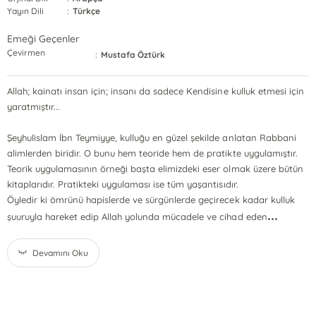
Yayın Dili
:
Türkçe
Emeği Geçenler
Çevirmen
:
Mustafa Öztürk
Allah; kainatı insan için; insanı da sadece Kendisine kulluk etmesi için
yaratmıştır...
Şeyhulislam İbn Teymiyye, kulluğu en güzel şekilde anlatan Rabbani
alimlerden biridir. O bunu hem teoride hem de pratikte uygulamıştır.
Teorik uygulamasının örneği başta elimizdeki eser olmak üzere bütün
kitaplarıdır. Pratikteki uygulaması ise tüm yaşantısıdır.
Öyledir ki ömrünü hapislerde ve sürgünlerde geçirecek kadar kulluk
...
şuuruyla hareket edip Allah yolunda mücadele ve cihad eden
Devamını Oku