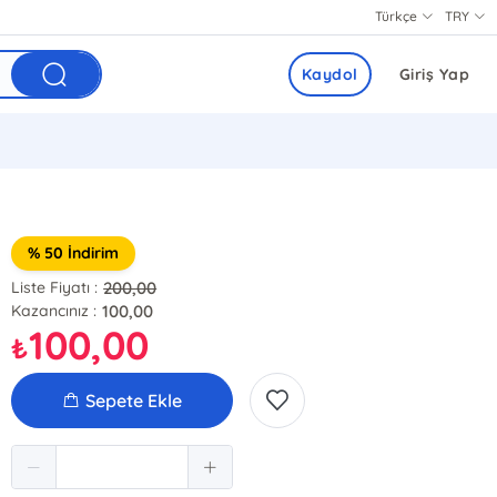
Türkçe
TRY
Kaydol
Giriş Yap
% 50 İndirim
200,00
Liste Fiyatı :
100,00
Kazancınız :
100,00
₺
Sepete Ekle