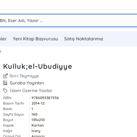
ler
Yeni Kitap Başvurusu
Satış Noktalarımız
e
Kulluk;el-Ubudiyye
İbn-i Teymiyye
Guraba Yayınları
İslam Üzerine Yazılar
ISBN
:
9786055387556
Basım Tarihi
:
2014-12
Baskı
:
1
Sayfa Sayısı
:
160
Boyut
:
135x210
Kapak
:
Karton
Kağıt
:
Ivory
Orjinal Dili
:
Arapça