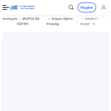
Kaydol
Anasayfa
ARAPÇA DİL
Arapça Eğitim
Kitabu'l -
EĞİTİMİ.
Kitaplığı.
Kıraat - 5