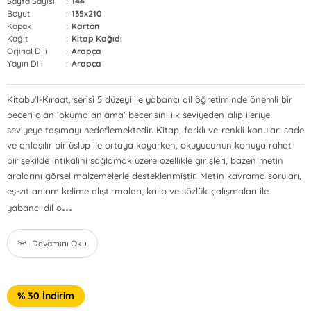
Sayfa Sayısı
:
144
Boyut
:
135x210
Kapak
:
Karton
Kağıt
:
Kitap Kağıdı
Orjinal Dili
:
Arapça
Yayın Dili
:
Arapça
Kitabu'l-Kıraat, serisi 5 düzeyi ile yabancı dil öğretiminde önemli bir
beceri olan ‘okuma anlama' becerisini ilk seviyeden alıp ileriye
seviyeye taşımayı hedeflemektedir. Kitap, farklı ve renkli konuları sade
ve anlaşılır bir üslup ile ortaya koyarken, okuyucunun konuya rahat
bir şekilde intikalini sağlamak üzere özellikle girişleri, bazen metin
aralarını görsel malzemelerle desteklenmiştir. Metin kavrama soruları,
eş-zıt anlam kelime alıştırmaları, kalıp ve sözlük çalışmaları ile
...
yabancı dil ö
Devamını Oku
% 30 İndirim