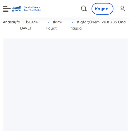
Kaydol
Anasayfa
İSLAM-
İslami
İstiğfar;Önemi ve Kulun Ona
DAVET.
Hayat
İhtiyacı