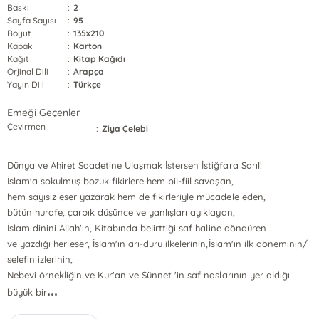
Baskı
:
2
Sayfa Sayısı
:
95
Boyut
:
135x210
Kapak
:
Karton
Kağıt
:
Kitap Kağıdı
Orjinal Dili
:
Arapça
Yayın Dili
:
Türkçe
Emeği Geçenler
Çevirmen
:
Ziya Çelebi
Dünya ve Ahiret Saadetine Ulaşmak İstersen İstiğfara Sarıl!
İslam'a sokulmuş bozuk fikirlere hem bil-fiil savaşan,
hem sayısız eser yazarak hem de fikirleriyle mücadele eden,
bütün hurafe, çarpık düşünce ve yanlışları ayıklayan,
İslam dinini Allah'ın, Kitabında belirttiği saf haline döndüren
ve yazdığı her eser, İslam'ın arı-duru ilkelerinin,İslam'ın ilk döneminin/
selefin izlerinin,
Nebevi örnekliğin ve Kur'an ve Sünnet 'in saf naslarının yer aldığı
...
büyük bir