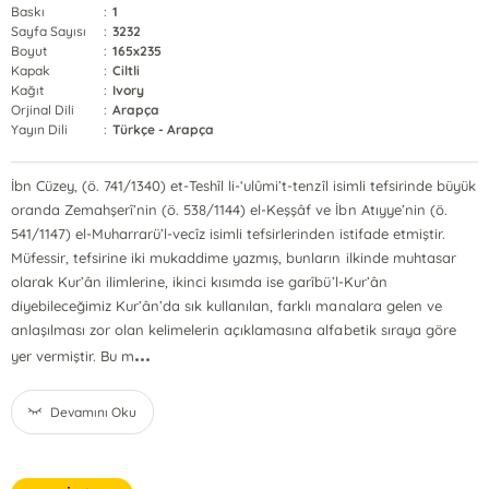
Baskı
:
1
Sayfa Sayısı
:
3232
Boyut
:
165x235
Kapak
:
Ciltli
Kağıt
:
Ivory
Orjinal Dili
:
Arapça
Yayın Dili
:
Türkçe - Arapça
İbn Cüzey, (ö. 741/1340) et-Teshîl li-‘ulûmi’t-tenzîl isimli tefsirinde büyük
oranda Zemahşerî’nin (ö. 538/1144) el-Keşşâf ve İbn Atıyye’nin (ö.
541/1147) el-Muharrarü’l-vecîz isimli tefsirlerinden istifade etmiştir.
Müfessir, tefsirine iki mukaddime yazmış, bunların ilkinde muhtasar
olarak Kur’ân ilimlerine, ikinci kısımda ise garîbü’l-Kur’ân
diyebileceğimiz Kur’ân’da sık kullanılan, farklı manalara gelen ve
anlaşılması zor olan kelimelerin açıklamasına alfabetik sıraya göre
...
yer vermiştir. Bu m
Devamını Oku