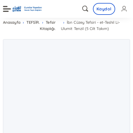
Kaydol
Anasayfa
TEFSİR.
Tefsir
İbn Cüzey Tefsiri - et-Teshil Li-
Kitaplığı.
Ulumit Tenzil (5 Cilt Takım)