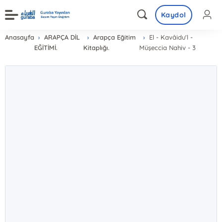
Kaydol
Anasayfa
ARAPÇA DİL
Arapça Eğitim
El - Kavâidu'l -
EĞİTİMİ.
Kitaplığı.
Müşeccia Nahiv - 3