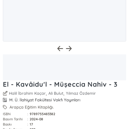
El - Kavâidu'l - Müşeccia Nahiv - 3
,
,
Halil İbrahim Kaçar
Ali Bulut
Yılmaz Özdemir
M. Ü. İlahiyat Fakültesi Vakfı Yayınları
Arapça Eğitim Kitaplığı.
ISBN
:
9789755483382
Basım Tarihi
:
2024-08
Baskı
:
17