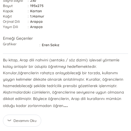
Sayfa Sayısı
:
230
Boyut
:
195x275
Kapak
:
Karton
Kağıt
:
1.Hamur
Orjinal Dili
:
Arapça
Yayın Dili
:
Arapça
Emeği Geçenler
Grafiker
:
Eren Sakız
Bu kitap, Arap dili nahvini (sentaks / söz dizimi) işlevsel yöntemle
kolay anlaşılır bir üslupla öğretmeyi hedeflemektedir.
Konular,öğrencilerin rahatça anlayabileceği bir tarzda, kullanımı
yaygın kelimeler dikkate alınarak anlatılmıştır. Kurallar, öğrencilerin
hazmedebileceği şekilde tedrîcilik prensibi gözetilerek işlenmiştir.
Alıştırmalardaki cümlelerin, öğrencilerine seviyesine uygun olmasına
dikkat edilmiştir. Böylece öğrencilerin, Arap dili kurallarını mümkün
...
olduğu kadar zorlanmadan öğren
Devamını Oku