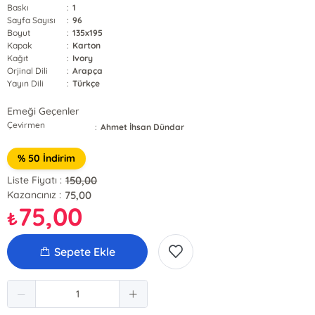
Baskı
:
1
Sayfa Sayısı
:
96
Boyut
:
135x195
Kapak
:
Karton
Kağıt
:
Ivory
Orjinal Dili
:
Arapça
Yayın Dili
:
Türkçe
Emeği Geçenler
Çevirmen
:
Ahmet İhsan Dündar
% 50 İndirim
150,00
Liste Fiyatı :
75,00
Kazancınız :
75,00
₺
Sepete Ekle