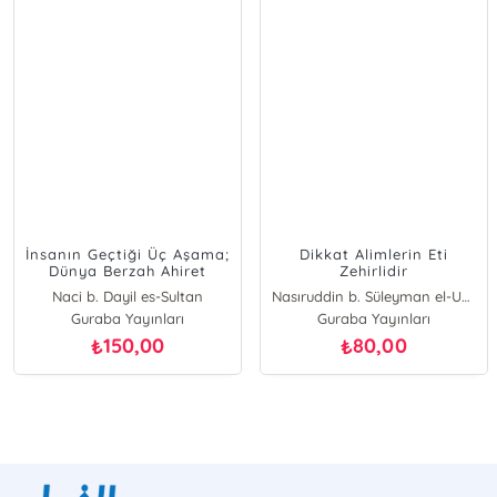
İnsanın Geçtiği Üç Aşama;
Dikkat Alimlerin Eti
Dünya Berzah Ahiret
Zehirlidir
Naci b. Dayil es-Sultan
Nasıruddin b. Süleyman el-Umer
Guraba Yayınları
Guraba Yayınları
150,00
80,00
₺
₺