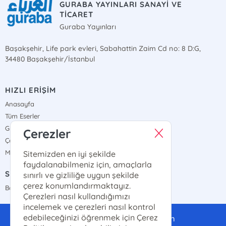
GURABA YAYINLARI SANAYİ VE
TİCARET
Guraba Yayınları
Başakşehir, Life park evleri, Sabahattin Zaim Cd no: 8 D:G,
34480 Başakşehir/İstanbul
HIZLI ERİŞİM
Anasayfa
Tüm Eserler
Gizlilik Sözleşmesi
Çerezler
Çerez Politikası
Mesafeli Satış Sözleşmesi
Sitemizden en iyi şekilde
faydalanabilmeniz için, amaçlarla
SATIŞ NOKTALARIMIZ
sınırlı ve gizliliğe uygun şekilde
çerez konumlandırmaktayız.
Bayi Haritamız
Çerezleri nasıl kullandığımızı
incelemek ve çerezleri nasıl kontrol
edebileceğinizi öğrenmek için Çerez
gurabayayinlari@gmail.com