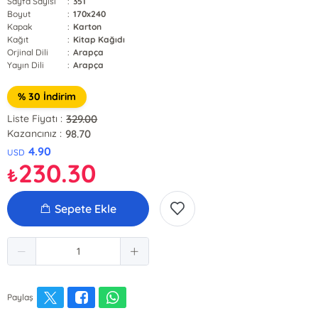
Sayfa Sayısı
:
351
Boyut
:
170x240
Kapak
:
Karton
Kağıt
:
Kitap Kağıdı
Orjinal Dili
:
Arapça
Yayın Dili
:
Arapça
% 30 İndirim
329.00
Liste Fiyatı :
98.70
Kazancınız :
4.90
USD
230.30
₺
Sepete Ekle
Paylaş