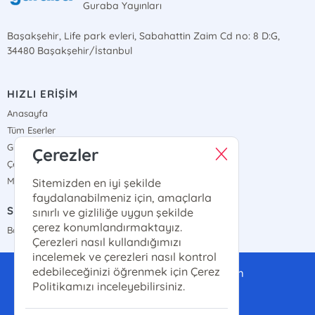
Guraba Yayınları
Başakşehir, Life park evleri, Sabahattin Zaim Cd no: 8 D:G,
34480 Başakşehir/İstanbul
HIZLI ERİŞİM
Anasayfa
Tüm Eserler
Gizlilik Sözleşmesi
Çerezler
Çerez Politikası
Mesafeli Satış Sözleşmesi
Sitemizden en iyi şekilde
faydalanabilmeniz için, amaçlarla
SATIŞ NOKTALARIMIZ
sınırlı ve gizliliğe uygun şekilde
çerez konumlandırmaktayız.
Bayi Haritamız
Çerezleri nasıl kullandığımızı
incelemek ve çerezleri nasıl kontrol
edebileceğinizi öğrenmek için Çerez
gurabayayinlari@gmail.com
Politikamızı inceleyebilirsiniz.
0(507)-286-14-14