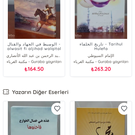
تاريخ الخلفاء - Tarihul
الوسيط في الجهاد والقتال -
alwasit fi aljihad walqital
Hulefa
الإمام السيوطي
أبو عبد الله عبد الرحمن بن عبد الله الأنصاري
مكتبة الغرباء - Guraba yayınları
مكتبة الغرباء - Guraba yayınları
164.50
263.20
₺
₺
Yazarın Diğer Eserleri