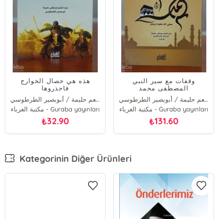
وقفات مع سير النبي
هذه هي خصال الخوارج
المصطفى محمد
فاحذروها
عبد المنعم حليمة / أبوبصير الطرطوسي
عبد المنعم حليمة / أبوبصير الطرطوسي
مكتبة الغرباء - Guraba yayınları
مكتبة الغرباء - Guraba yayınları
32.90
131.60
₺
₺
Kategorinin Diğer Ürünleri