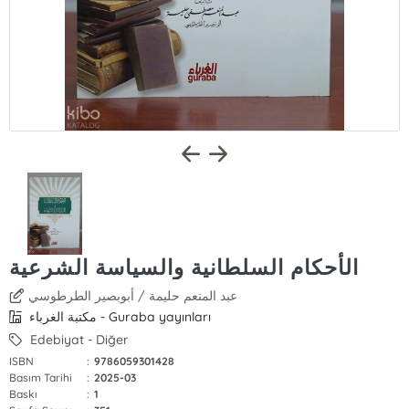
الأحكام السلطانية والسياسة الشرعية
عبد المنعم حليمة / أبوبصير الطرطوسي
مكتبة الغرباء - Guraba yayınları
Edebiyat - Diğer
ISBN
:
9786059301428
Basım Tarihi
:
2025-03
Baskı
:
1