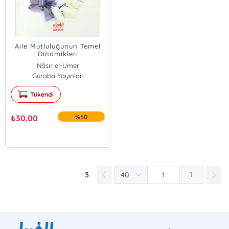
Aile Mutluluğunun Temel
Dinamikleri
Nâsır el-Umer
Guraba Yayınları
Tükendi
₺
30,00
%50
3
1