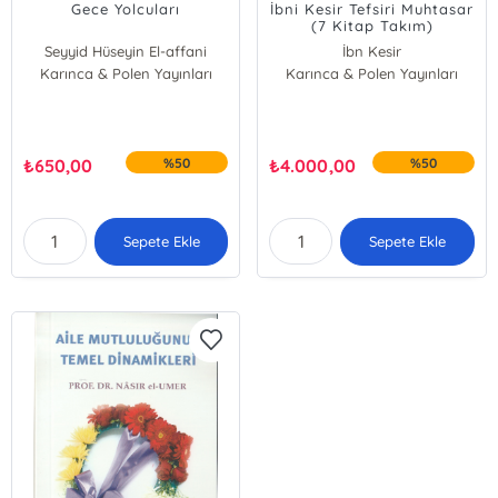
Gece Yolcuları
İbni Kesir Tefsiri Muhtasar
(7 Kitap Takım)
Seyyid Hüseyin El-affani
İbn Kesir
Karınca & Polen Yayınları
Karınca & Polen Yayınları
₺
650,00
%50
₺
4.000,00
%50
Sepete Ekle
Sepete Ekle