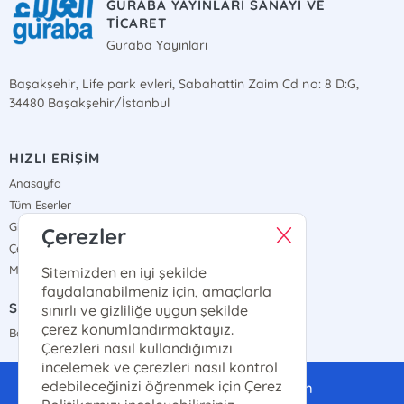
GURABA YAYINLARI SANAYİ VE
TİCARET
Guraba Yayınları
Başakşehir, Life park evleri, Sabahattin Zaim Cd no: 8 D:G,
34480 Başakşehir/İstanbul
HIZLI ERİŞİM
Anasayfa
Tüm Eserler
Gizlilik Sözleşmesi
Çerezler
Çerez Politikası
Mesafeli Satış Sözleşmesi
Sitemizden en iyi şekilde
faydalanabilmeniz için, amaçlarla
SATIŞ NOKTALARIMIZ
sınırlı ve gizliliğe uygun şekilde
çerez konumlandırmaktayız.
Bayi Haritamız
Çerezleri nasıl kullandığımızı
incelemek ve çerezleri nasıl kontrol
edebileceğinizi öğrenmek için Çerez
gurabayayinlari@gmail.com