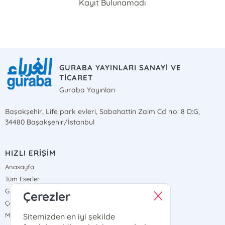
Kayıt Bulunamadı
GURABA YAYINLARI SANAYİ VE
TİCARET
Guraba Yayınları
Başakşehir, Life park evleri, Sabahattin Zaim Cd no: 8 D:G,
34480 Başakşehir/İstanbul
HIZLI ERİŞİM
Anasayfa
Tüm Eserler
Gizlilik Sözleşmesi
Çerezler
Çerez Politikası
Mesafeli Satış Sözleşmesi
Sitemizden en iyi şekilde