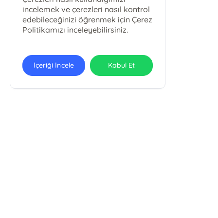
incelemek ve çerezleri nasıl kontrol
edebileceğinizi öğrenmek için Çerez
Politikamızı inceleyebilirsiniz.
İçeriği İncele
Kabul Et
GURABA YAYINLARI SANAYİ VE
TİCARET
Guraba Yayınları