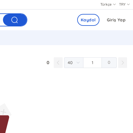
Türkçe
TRY
Kaydol
Giriş Yap
0
0