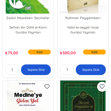
Zadul Meadden Seçmeler
Rahmet Peygamberi
Serhan ibn Dahil el-Karni
halid es-seyyid ravşe
Guraba Yayınları
Guraba Yayınları
₺
75,00
%50
₺
500,00
%50
Sepete Ekle
Sepete Ekle