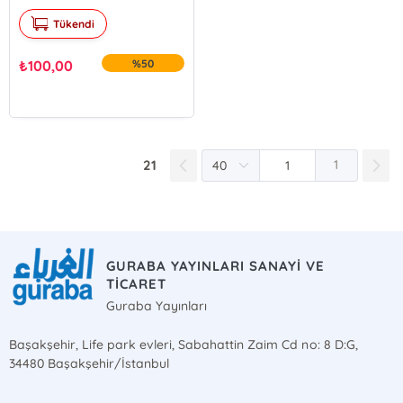
Tükendi
₺
100,00
%50
21
1
GURABA YAYINLARI SANAYİ VE
TİCARET
Guraba Yayınları
Başakşehir, Life park evleri, Sabahattin Zaim Cd no: 8 D:G,
34480 Başakşehir/İstanbul