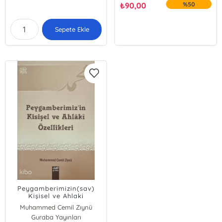
₺
90,00
%50
Sepete Ekle
Peygamberimizin(sav)
Kişisel ve Ahlaki
Özellikleri
Muhammed Cemil Zıynü
Guraba Yayınları