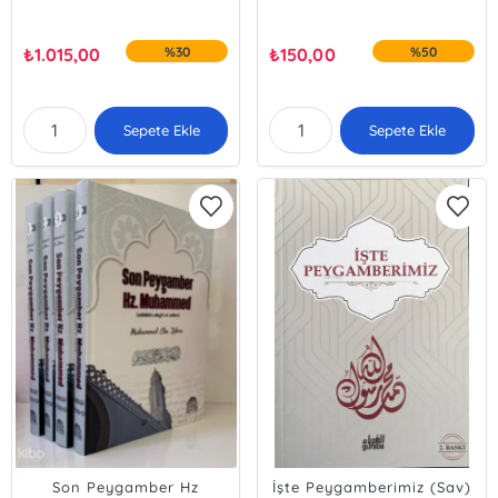
₺
1.015,00
%30
₺
150,00
%50
Sepete Ekle
Sepete Ekle
Son Peygamber Hz
İşte Peygamberimiz (Sav)