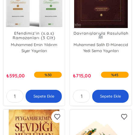
Efendimiz’in (s.a.s)
Davranışlarıyla Rasulullah
Ramazanları (3 Cilt)
ﷺ
Muhammed Emin Yıldırım
Muhammed Salih El-Müneccid
Siyer Yayınları
Yedi Sema Yayınları
₺
595,00
%30
₺
715,00
%45
Sepete Ekle
Sepete Ekle