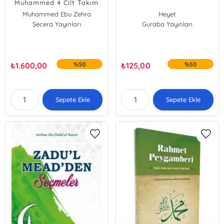
Muhammed 4 Cilt Takım
Muhammed Ebu Zehra
Heyet
Şecera Yayınları
Guraba Yayınları
₺
1.600,00
%50
₺
125,00
%50
Sepete Ekle
Sepete Ekle