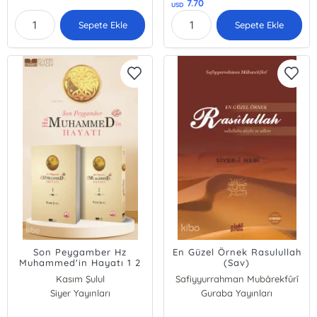
7.70
USD
Sepete Ekle
Sepete Ekle
Son Peygamber Hz
En Güzel Örnek Rasulullah
Muhammed'in Hayatı 1 2
(Sav)
Cilt Takım
Kasım Şulul
Safiyyurrahman Mubârekfûrî
Siyer Yayınları
Guraba Yayınları