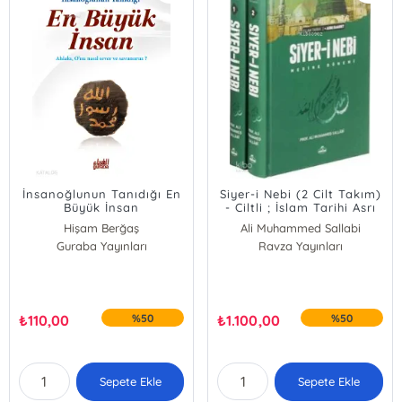
İnsanoğlunun Tanıdığı En
Siyer-i Nebi (2 Cilt Takım)
Büyük İnsan
- Ciltli ; İslam Tarihi Asrı
Saadet Dönemi
Hişam Berğaş
Ali Muhammed Sallabi
Guraba Yayınları
Ravza Yayınları
₺
110,00
%50
₺
1.100,00
%50
Sepete Ekle
Sepete Ekle