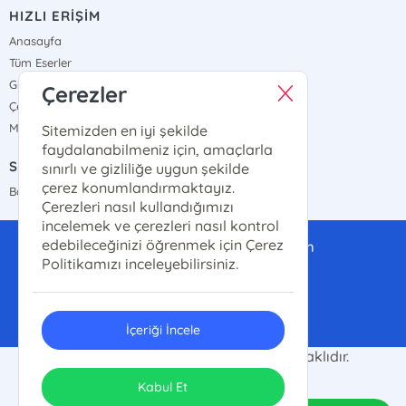
HIZLI ERİŞİM
Anasayfa
Tüm Eserler
Gizlilik Sözleşmesi
Çerezler
Çerez Politikası
Mesafeli Satış Sözleşmesi
Sitemizden en iyi şekilde
faydalanabilmeniz için, amaçlarla
SATIŞ NOKTALARIMIZ
sınırlı ve gizliliğe uygun şekilde
çerez konumlandırmaktayız.
Bayi Haritamız
Çerezleri nasıl kullandığımızı
incelemek ve çerezleri nasıl kontrol
edebileceğinizi öğrenmek için Çerez
gurabayayinlari@gmail.com
Politikamızı inceleyebilirsiniz.
0(507)-286-14-14
İçeriği İncele
© 2026 Guraba Yayınları. Her hakkı saklıdır.
ONSO
Tasarım & Uygulama
Kabul Et