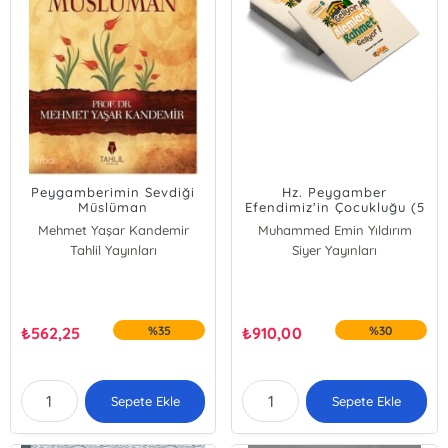
Peygamberimin Sevdiği
Hz. Peygamber
Müslüman
Efendimiz'in Çocukluğu (5
Kitap)
Mehmet Yaşar Kandemir
Muhammed Emin Yıldırım
Tahlil Yayınları
Siyer Yayınları
₺
562,25
%35
₺
910,00
%30
Sepete Ekle
Sepete Ekle