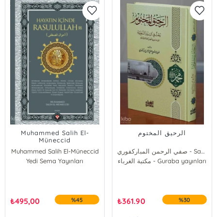
Muhammed Salih El-
الرحيق المختوم
Müneccid
Muhammed Salih El-Müneccid
صفي الرحمن المباركفوري - Safiyyurahman Mübarek Furi
Yedi Sema Yayınları
مكتبة الغرباء - Guraba yayınları
₺
495,00
%45
₺
361.90
%30