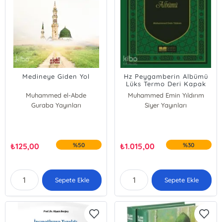
Medineye Giden Yol
Hz Peygamberin Albümü
Lüks Termo Deri Kapak
Muhammed el-Abde
Muhammed Emin Yıldırım
Guraba Yayınları
Siyer Yayınları
₺
125,00
%50
₺
1.015,00
%30
Sepete Ekle
Sepete Ekle