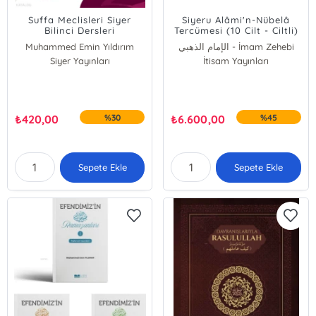
Suffa Meclisleri Siyer
Siyeru Alâmi'n-Nübelâ
Bilinci Dersleri
Tercümesi (10 Cilt - Ciltli)
Muhammed Emin Yıldırım
الإمام الذهبي - İmam Zehebi
Siyer Yayınları
İtisam Yayınları
₺
420,00
%30
₺
6.600,00
%45
Sepete Ekle
Sepete Ekle