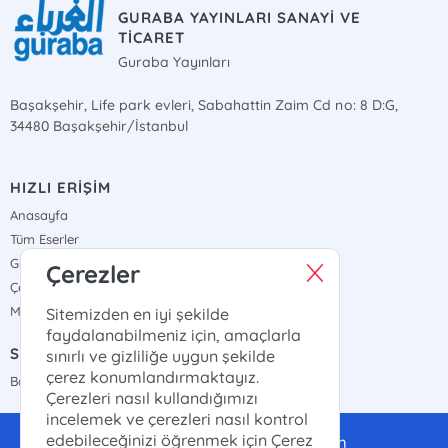
GURABA YAYINLARI SANAYİ VE
TİCARET
Guraba Yayınları
Başakşehir, Life park evleri, Sabahattin Zaim Cd no: 8 D:G,
34480 Başakşehir/İstanbul
HIZLI ERİŞİM
Anasayfa
Tüm Eserler
Gizlilik Sözleşmesi
Çerezler
Çerez Politikası
Mesafeli Satış Sözleşmesi
Sitemizden en iyi şekilde
faydalanabilmeniz için, amaçlarla
SATIŞ NOKTALARIMIZ
sınırlı ve gizliliğe uygun şekilde
çerez konumlandırmaktayız.
Bayi Haritamız
Çerezleri nasıl kullandığımızı
incelemek ve çerezleri nasıl kontrol
edebileceğinizi öğrenmek için Çerez
gurabayayinlari@gmail.com