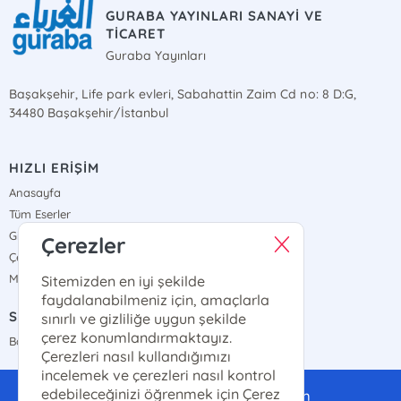
GURABA YAYINLARI SANAYİ VE
TİCARET
Guraba Yayınları
Başakşehir, Life park evleri, Sabahattin Zaim Cd no: 8 D:G,
34480 Başakşehir/İstanbul
HIZLI ERİŞİM
Anasayfa
Tüm Eserler
Gizlilik Sözleşmesi
Çerezler
Çerez Politikası
Mesafeli Satış Sözleşmesi
Sitemizden en iyi şekilde
faydalanabilmeniz için, amaçlarla
SATIŞ NOKTALARIMIZ
sınırlı ve gizliliğe uygun şekilde
çerez konumlandırmaktayız.
Bayi Haritamız
Çerezleri nasıl kullandığımızı
incelemek ve çerezleri nasıl kontrol
edebileceğinizi öğrenmek için Çerez
gurabayayinlari@gmail.com