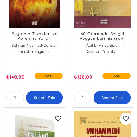
Şeytanın Tuzakları ve
40 Oturumda Sevgili
Korunma Yolları
Peygamberimiz (sav)
Selman Nasif ed-Dahduh
Âdil b. Alî eş-Şiddî
Guraba Yayınları
Guraba Yayınları
₺
140,00
%50
₺
120,00
%50
Sepete Ekle
Sepete Ekle