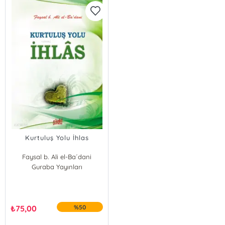
Kurtuluş Yolu İhlas
Faysal b. Ali el-Ba´dani
Guraba Yayınları
₺
75,00
%50