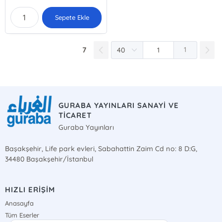
Sepete Ekle
7
1
GURABA YAYINLARI SANAYİ VE
TİCARET
Guraba Yayınları
Başakşehir, Life park evleri, Sabahattin Zaim Cd no: 8 D:G,
34480 Başakşehir/İstanbul
HIZLI ERİŞİM
Anasayfa
Tüm Eserler