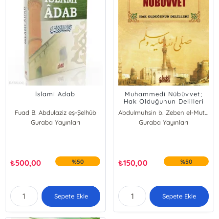
İslami Adab
Muhammedi Nübüvvet;
Hak Olduğunun Delilleri
Fuad B. Abdulaziz eş-Şelhûb
Abdulmuhsin b. Zeben el-Mutayri
Guraba Yayınları
Guraba Yayınları
₺
500,00
%50
₺
150,00
%50
Sepete Ekle
Sepete Ekle