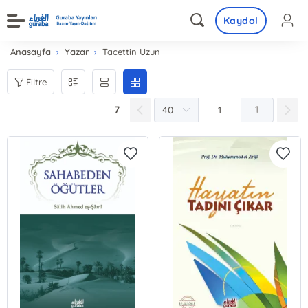
Kaydol
Anasayfa
Yazar
Tacettin Uzun
Filtre
7
1