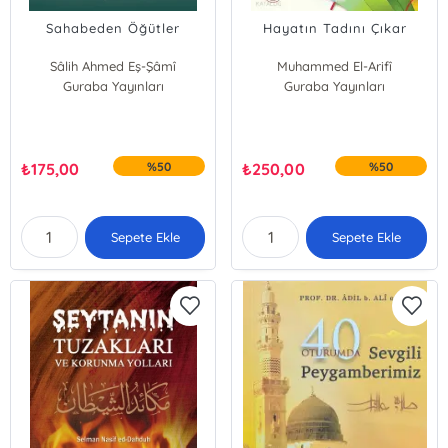
Sahabeden Öğütler
Hayatın Tadını Çıkar
Sâlih Ahmed Eş-Şâmî
Muhammed El-Arifî
Guraba Yayınları
Guraba Yayınları
₺
175,00
%50
₺
250,00
%50
Sepete Ekle
Sepete Ekle