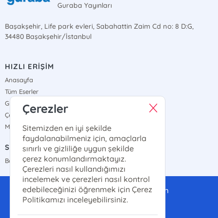
Guraba Yayınları
Başakşehir, Life park evleri, Sabahattin Zaim Cd no: 8 D:G,
34480 Başakşehir/İstanbul
HIZLI ERİŞİM
Anasayfa
Tüm Eserler
Gizlilik Sözleşmesi
Çerezler
Çerez Politikası
Mesafeli Satış Sözleşmesi
Sitemizden en iyi şekilde
faydalanabilmeniz için, amaçlarla
SATIŞ NOKTALARIMIZ
sınırlı ve gizliliğe uygun şekilde
çerez konumlandırmaktayız.
Bayi Haritamız
Çerezleri nasıl kullandığımızı
incelemek ve çerezleri nasıl kontrol
edebileceğinizi öğrenmek için Çerez
gurabayayinlari@gmail.com
Politikamızı inceleyebilirsiniz.
0(507)-286-14-14