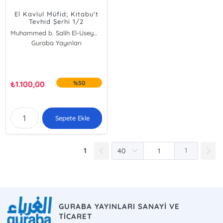
El Kavlul Müfid; Kitabu't
Tevhid Şerhi 1/2
Muhammed b. Salih El-Useymîn
Guraba Yayınları
₺
1.100,00
%50
Sepete Ekle
1
1
GURABA YAYINLARI SANAYİ VE
TİCARET