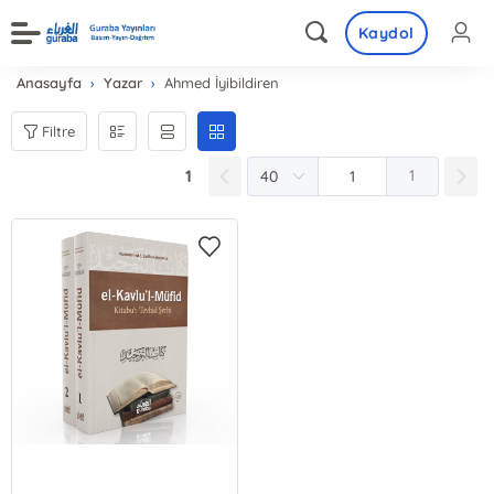
Kaydol
Anasayfa
Yazar
Ahmed İyibildiren
Filtre
1
1