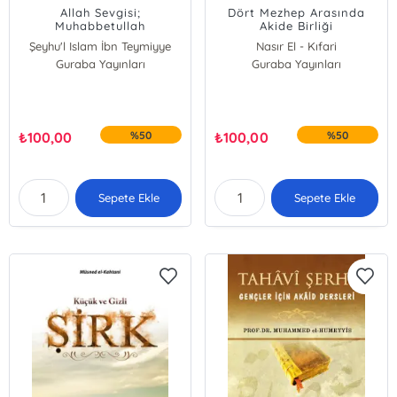
Allah Sevgisi;
Dört Mezhep Arasında
Muhabbetullah
Akide Birliği
Şeyhu'l Islam İbn Teymiyye
Nasır El - Kıfari
Guraba Yayınları
Guraba Yayınları
₺
100,00
%50
₺
100,00
%50
Sepete Ekle
Sepete Ekle