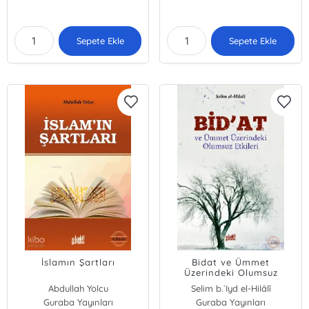
Sepete Ekle
Sepete Ekle
İslamın Şartları
Bidat ve Ümmet
Üzerindeki Olumsuz
Etkileri
Abdullah Yolcu
Selim b.`Iyd el-Hilâlî
Guraba Yayınları
Guraba Yayınları