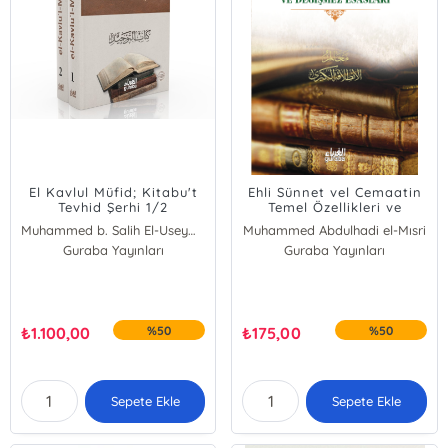
El Kavlul Müfid; Kitabu't
Ehli Sünnet vel Cemaatin
Tevhid Şerhi 1/2
Temel Özellikleri ve
Değişmez Esasları
Muhammed b. Salih El-Useymîn
Muhammed Abdulhadi el-Mısri
Guraba Yayınları
Guraba Yayınları
₺
1.100,00
%50
₺
175,00
%50
Sepete Ekle
Sepete Ekle