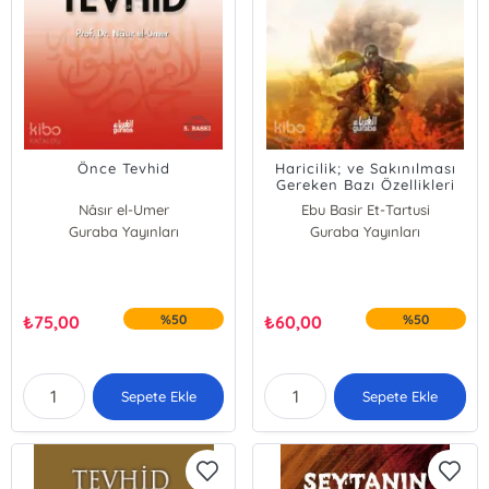
Önce Tevhid
Haricilik; ve Sakınılması
Gereken Bazı Özellikleri
Nâsır el-Umer
Ebu Basir Et-Tartusi
Guraba Yayınları
Guraba Yayınları
₺
75,00
%50
₺
60,00
%50
Sepete Ekle
Sepete Ekle