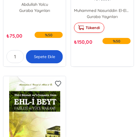
Abdullah Yolcu
Guraba Yayınları
Muhammed Nasuriddin El-Elbani
Guraba Yayınları
Tükendi
₺
75,00
%50
₺
150,00
%50
Sepete Ekle