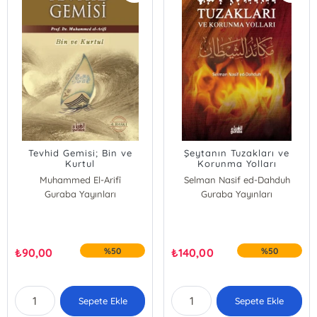
Tevhid Gemisi; Bin ve
Şeytanın Tuzakları ve
Kurtul
Korunma Yolları
Muhammed El-Arifî
Selman Nasif ed-Dahduh
Guraba Yayınları
Guraba Yayınları
₺
90,00
%50
₺
140,00
%50
Sepete Ekle
Sepete Ekle