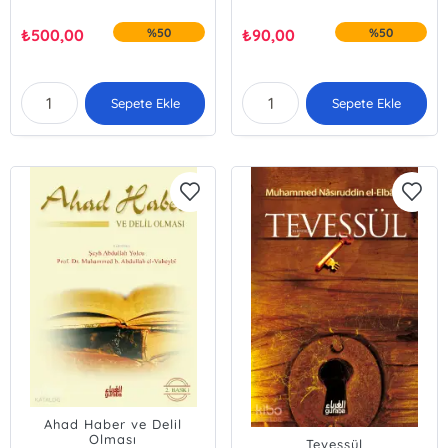
₺
500,00
%50
₺
90,00
%50
Sepete Ekle
Sepete Ekle
Ahad Haber ve Delil
Olması
Tevessül