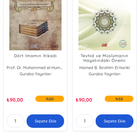
Dört İmamın İtikadı
Tevhid ve Müslümanın
Hayatındaki Önemi
Prof. Dr. Muhammed el-Humeyyis
Hamed B. İbrahîm El-harikî
Guraba Yayınları
Guraba Yayınları
₺
90,00
%50
₺
90,00
%50
Sepete Ekle
Sepete Ekle