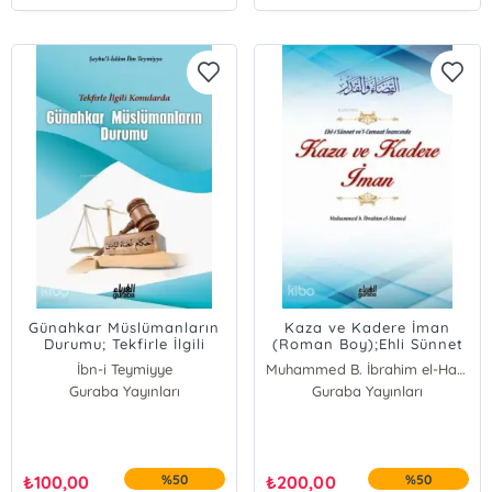
Günahkar Müslümanların
Kaza ve Kadere İman
Durumu; Tekfirle İlgili
(Roman Boy);Ehli Sünnet
Konularda
vel Cemaat İnancında
İbn-i Teymiyye
Muhammed B. İbrahim el-Hamed
Guraba Yayınları
Guraba Yayınları
₺
100,00
%50
₺
200,00
%50