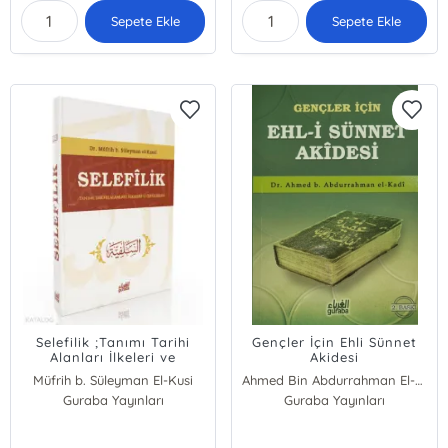
Sepete Ekle
Sepete Ekle
Selefilik ;Tanımı Tarihi
Gençler İçin Ehli Sünnet
Alanları İlkeleri ve
Akidesi
Özellikleri
Müfrih b. Süleyman El-Kusi
Ahmed Bin Abdurrahman El-Kadi
Guraba Yayınları
Guraba Yayınları