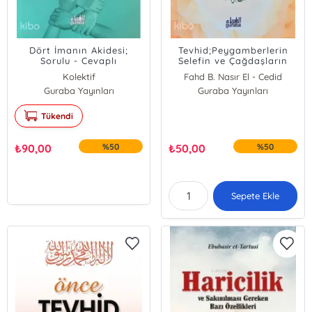
Dört İmanın Akidesi;
Tevhid;Peygamberlerin
Sorulu - Cevaplı
Selefin ve Çağdaşların
Işığında
Kolektif
Fahd B. Nasır El - Cedid
Guraba Yayınları
Guraba Yayınları
Tükendi
₺
90,00
%50
₺
50,00
%50
Sepete Ekle