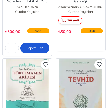
Göre İman;Hakikati Onu
Gerçeği
Zedeleyen ve Bozan
Abdullah Yolcu
Abdurrahman b. Casim el-Bakir
Şeyler
Guraba Yayınları
Guraba Yayınları
Tükendi
₺
600,00
%50
₺
50,00
%50
Sepete Ekle