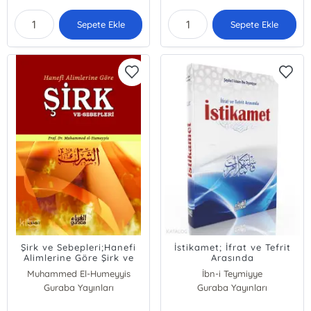
Sepete Ekle
Sepete Ekle
Şirk ve Sebepleri;Hanefi
İstikamet; İfrat ve Tefrit
Alimlerine Göre Şirk ve
Arasında
Sebepleri
Muhammed El-Humeyyis
İbn-i Teymiyye
Guraba Yayınları
Guraba Yayınları