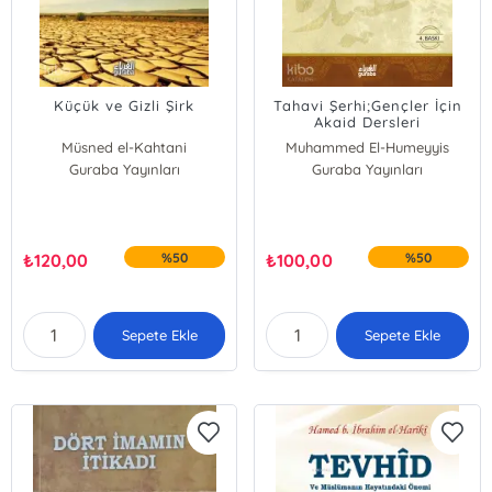
Küçük ve Gizli Şirk
Tahavi Şerhi;Gençler İçin
Akaid Dersleri
Müsned el-Kahtani
Muhammed El-Humeyyis
Guraba Yayınları
Guraba Yayınları
₺
120,00
%50
₺
100,00
%50
Sepete Ekle
Sepete Ekle