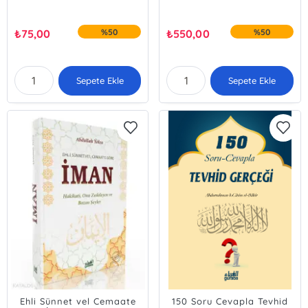
₺
75,00
%50
₺
550,00
%50
Sepete Ekle
Sepete Ekle
Ehli Sünnet vel Cemaate
150 Soru Cevapla Tevhid