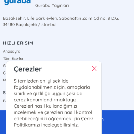
Guraba Yayınları
Başakşehir, Life park evleri, Sabahattin Zaim Cd no: 8 D:G,
34480 Başakşehir/İstanbul
HIZLI ERİŞİM
Anasayfa
Tüm Eserler
Gizlilik Sözleşmesi
Çerezler
Çerez Politikası
Mesafeli Satış Sözleşmesi
Sitemizden en iyi şekilde
faydalanabilmeniz için, amaçlarla
SATIŞ NOKTALARIMIZ
sınırlı ve gizliliğe uygun şekilde
çerez konumlandırmaktayız.
Bayi Haritamız
Çerezleri nasıl kullandığımızı
incelemek ve çerezleri nasıl kontrol
edebileceğinizi öğrenmek için Çerez
gurabayayinlari@gmail.com
Politikamızı inceleyebilirsiniz.
0(507)-286-14-14