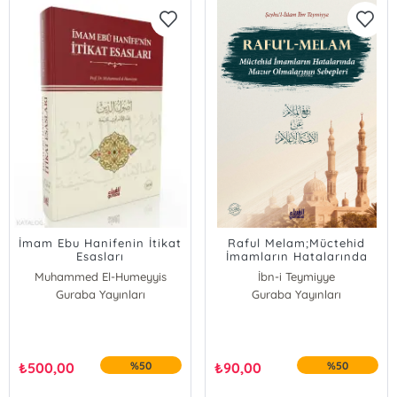
İmam Ebu Hanifenin İtikat
Raful Melam;Müctehid
Esasları
İmamların Hatalarında
Mazur Olmalarının
Muhammed El-Humeyyis
İbn-i Teymiyye
Sebepleri
Guraba Yayınları
Guraba Yayınları
₺
500,00
%50
₺
90,00
%50