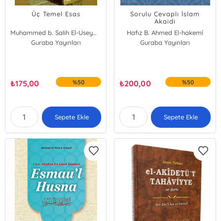
Üç Temel Esas
Sorulu Cevaplı İslam
Akaidi
Muhammed b. Salih El-Useymîn
Hafız B. Ahmed El-hakemî
Guraba Yayınları
Guraba Yayınları
₺
175,00
%50
₺
200,00
%50
Sepete Ekle
Sepete Ekle