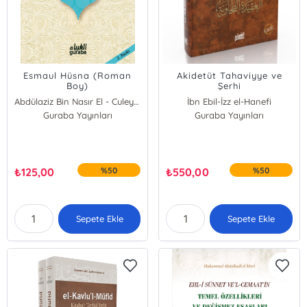
Esmaul Hüsna (Roman
Akidetüt Tahaviyye ve
Boy)
Şerhi
Abdülaziz Bin Nasır El - Culeyyil
İbn Ebil-İzz el-Hanefi
Guraba Yayınları
Guraba Yayınları
₺
125,00
%50
₺
550,00
%50
Sepete Ekle
Sepete Ekle