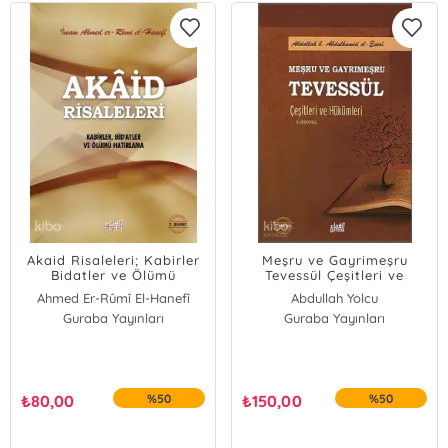
Akaid Risaleleri; Kabirler
Meşru ve Gayrimeşru
Bidatler ve Ölümü
Tevessül Çeşitleri ve
Hatırlama
Hükümleri
Ahmed Er-Rûmî El-Hanefî
Abdullah Yolcu
Guraba Yayınları
Guraba Yayınları
₺
80,00
%50
₺
150,00
%50