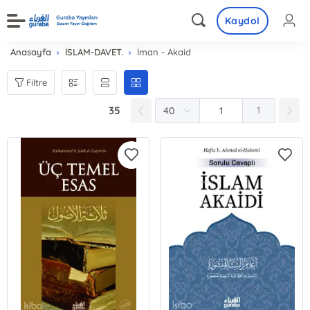
Kaydol
Anasayfa
İSLAM-DAVET.
İman - Akaid
Filtre
35
1