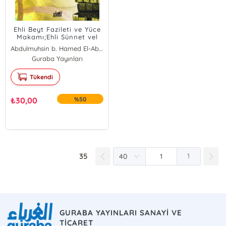
Ehli Beyt Fazileti ve Yüce
Makamı;Ehli Sünnet vel
Cemaate Göre
Abdulmuhsin b. Hamed El-Abbâd El-Bedr
Guraba Yayınları
Tükendi
₺
30,00
%50
35
1
GURABA YAYINLARI SANAYİ VE
TİCARET